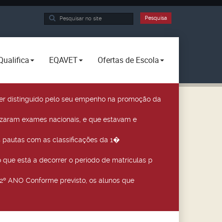
Pesquisa...
Pesquisa
Qualifica
EQAVET
Ofertas de Escola
a ser distinguido pelo seu empenho na promoção da
izaram exames nacionais, e que estavam e
 pautas com as classificações da 1�
que está a decorrer o período de matrículas p
º ANO Conforme previsto, os alunos que