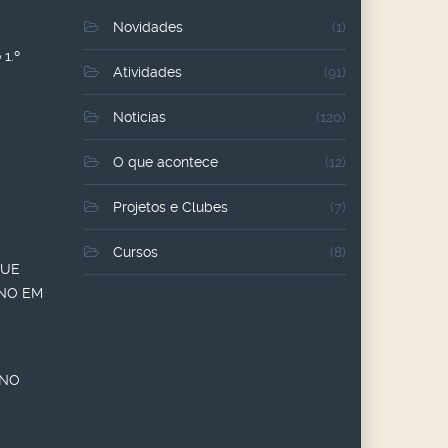
Novidades
(1)
1.º
Atividades
(91)
Noticias
(120)
O que acontece
(12)
Projetos e Clubes
(7)
Cursos
(8)
QUE
ANO EM
ANO