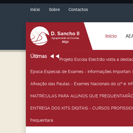
Início
Sobre
Contactos
Início
AE
Últimas
Projeto Escola Electrão volta a desta
Época Especial de Exames - Informações Importan
:
Afixação das Pautas - Exames Nacionais do 11º e
: I
MATRÍCULAS PARA ALUNOS QUE FREQUENTARÃO 
ENTREGA DOS KITS DIGITAIS - CURSOS PROFISSIO
frequentara