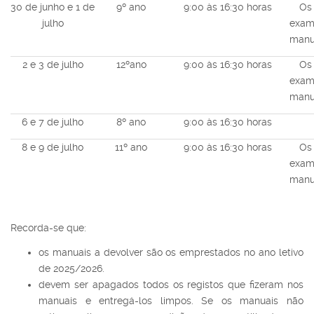
30 de junho e 1 de
9º ano
9:00 às 16:30 horas
Os 
julho
exam
manua
2 e 3 de julho
12ºano
9:00 às 16:30 horas
Os 
exam
manua
6 e 7 de julho
8º ano
9:00 às 16:30 horas
8 e 9 de julho
11º ano
9:00 às 16:30 horas
Os 
exam
manua
Recorda-se que:
os manuais a devolver são os emprestados no ano letivo
de 2025/2026.
devem ser apagados todos os registos que fizeram nos
manuais e entregá-los limpos. Se os manuais não