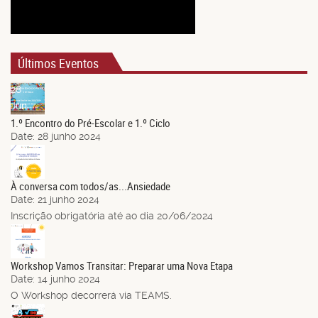
Últimos Eventos
28
Jun.
1.º Encontro do Pré-Escolar e 1.º Ciclo
Date:
28 junho 2024
21
Jun.
À conversa com todos/as...Ansiedade
Date:
21 junho 2024
Inscrição obrigatória até ao dia 20/06/2024
14
Jun.
Workshop Vamos Transitar: Preparar uma Nova Etapa
Date:
14 junho 2024
O Workshop decorrerá via TEAMS.
03