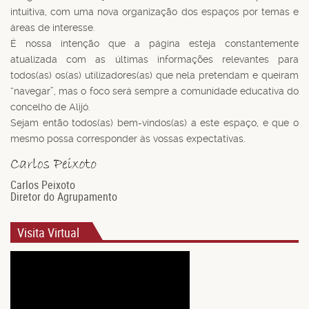
intuitiva, com uma nova organização dos espaços por temas e
áreas de interesse.
É nossa intenção que a página esteja constantemente
atualizada com as últimas informações relevantes para
todos(as) os(as) utilizadores(as) que nela pretendam e queiram
“navegar”, mas o foco será sempre a comunidade educativa do
concelho de Alijó.
Sejam então todos(as) bem-vindos(as) a este espaço, e que o
mesmo possa corresponder às vossas expectativas.
Carlos Peixoto
Diretor do Agrupamento
Visita Virtual