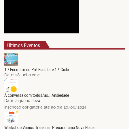
Últimos Eventos
28
Jun.
1.º Encontro do Pré-Escolar e 1.º Ciclo
Date:
28 junho 2024
21
Jun.
À conversa com todos/as...Ansiedade
Date:
21 junho 2024
Inscrição obrigatória até ao dia 20/06/2024
14
Jun.
Workshop Vamos Transitar: Preparar uma Nova Etapa