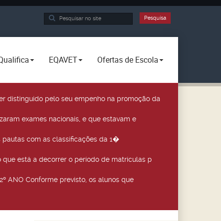
Pesquisa...
Pesquisa
Qualifica
EQAVET
Ofertas de Escola
a ser distinguido pelo seu empenho na promoção da
izaram exames nacionais, e que estavam e
 pautas com as classificações da 1�
que está a decorrer o período de matrículas p
º ANO Conforme previsto, os alunos que