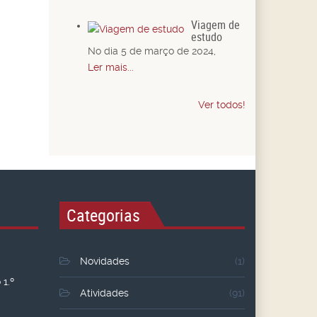
Viagem de
estudo
No dia 5 de março de 2024,
Ler mais...
Ver todos!
Categorias
Novidades
(1)
1.º
Atividades
(91)