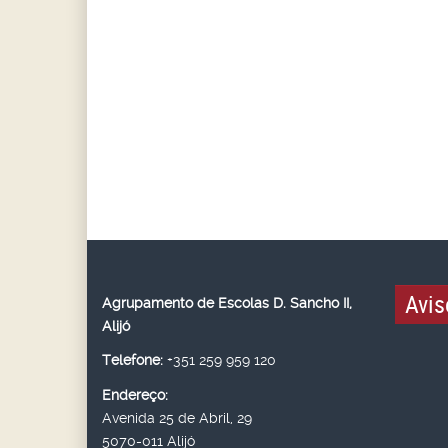
Avis
Agrupamento de Escolas D. Sancho II,
Alijó
Telefone:
+351 259 959 120
Endereço:
Avenida 25 de Abril, 29
5070-011 Alijó