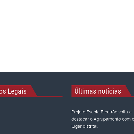
os Legais
Últimas notícias
Projeto Escola Electrão volta a
destacar o Agrupamento com o 
lugar distrital