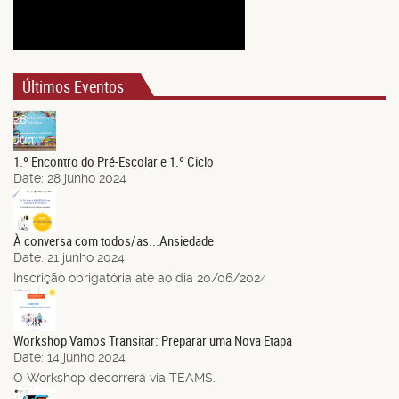
Últimos Eventos
28
Jun.
1.º Encontro do Pré-Escolar e 1.º Ciclo
Date:
28 junho 2024
21
Jun.
À conversa com todos/as...Ansiedade
Date:
21 junho 2024
Inscrição obrigatória até ao dia 20/06/2024
14
Jun.
Workshop Vamos Transitar: Preparar uma Nova Etapa
Date:
14 junho 2024
O Workshop decorrerá via TEAMS.
03