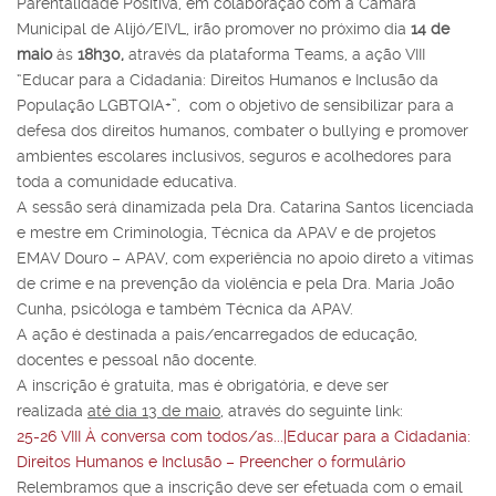
Parentalidade Positiva, em colaboração com a Câmara
Municipal de Alijó/EIVL, irão promover no próximo dia
14 de
maio
às
18h30,
através da plataforma Teams, a ação VIII
“Educar para a Cidadania: Direitos Humanos e Inclusão da
População LGBTQIA+”, com o objetivo de sensibilizar para a
defesa dos direitos humanos, combater o bullying e promover
ambientes escolares inclusivos, seguros e acolhedores para
toda a comunidade educativa.
A sessão será dinamizada pela Dra. Catarina Santos licenciada
e mestre em Criminologia, Técnica da APAV e de projetos
EMAV Douro – APAV, com experiência no apoio direto a vítimas
de crime e na prevenção da violência e pela Dra. Maria João
Cunha, psicóloga e também Técnica da APAV.
A ação é destinada a pais/encarregados de educação,
docentes e pessoal não docente.
A inscrição é gratuita, mas é obrigatória, e deve ser
realizada
até dia 13 de maio
, através do seguinte link:
25-26 VIII À conversa com todos/as...|Educar para a Cidadania:
Direitos Humanos e Inclusão – Preencher o formulário
Relembramos que a inscrição deve ser efetuada com o email