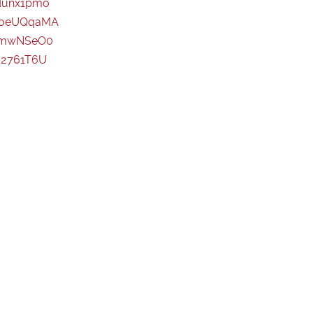
dunx1pmo
6oeUQqaMA
DlmwNSeO0
-2761T6U