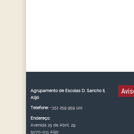
Avis
Agrupamento de Escolas D. Sancho II,
Alijó
Telefone:
+351 259 959 120
Endereço:
Avenida 25 de Abril, 29
5070-011 Alijó