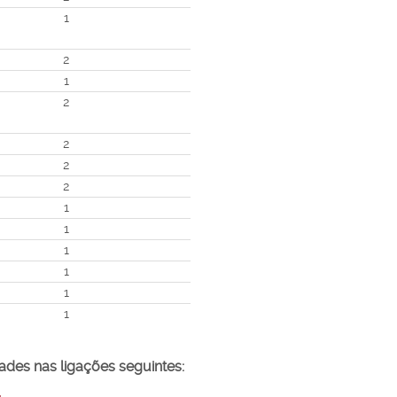
1
2
1
2
2
2
2
1
1
1
1
1
1
dades nas ligações seguintes: