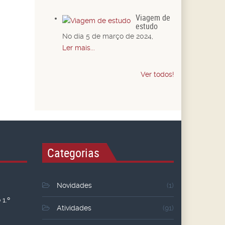
Viagem de
estudo
No dia 5 de março de 2024,
Ler mais...
Ver todos!
Categorias
Novidades
(1)
1.º
Atividades
(91)