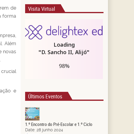
erem de
Visita Virtual
a forma
mpresa,
l. Além
e novas
.
crucial
cação e
Últimos Eventos
28
Jun.
1.º Encontro do Pré-Escolar e 1.º Ciclo
Date:
28 junho 2024