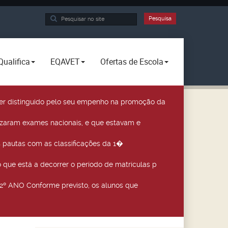
Pesquisa...
Pesquisa
Qualifica
EQAVET
Ofertas de Escola
a ser distinguido pelo seu empenho na promoção da
izaram exames nacionais, e que estavam e
 pautas com as classificações da 1�
que está a decorrer o período de matrículas p
º ANO Conforme previsto, os alunos que