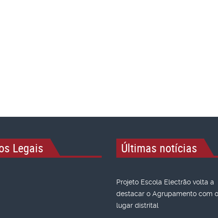
os Legais
Últimas notícias
Projeto Escola Electrão volta a
destacar o Agrupamento com o 
lugar distrital