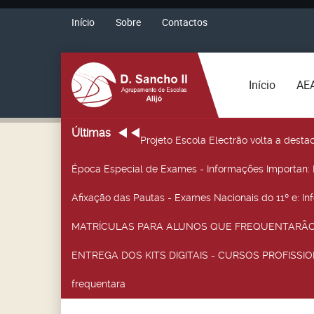
Início
Sobre
Contactos
Início
AE
Últimas
Projeto Escola Electrão volta a desta
Época Especial de Exames - Informações Importan
:
Afixação das Pautas - Exames Nacionais do 11º e
: I
MATRÍCULAS PARA ALUNOS QUE FREQUENTARÃO 
ENTREGA DOS KITS DIGITAIS - CURSOS PROFISSIO
frequentara