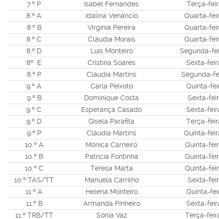
7.º P
Isabel Fernandes
Terça-fei
8.º A
Idalina Venâncio
Quarta-fei
8.º B
Virgínia Pereira
Quarta-feir
8.º C
Cláudia Morais
Quarta-feir
8.º D
Luís Monteiro
Segunda-fei
8º E
Cristina Soares
Sexta-feir
8.º P
Cláudia Martins
Segunda-fei
9.º A
Carla Peixoto
Quinta-feir
9.º B
Dominique Costa
Sexta-fei
9.º C
Esperança Casado
Sexta-feir
9.º D
Gisela Parafita
Terça-feir
9.º P
Cláudia Martins
Quinta-feir
10.º A
Mónica Carneiro
Quinta-fei
10.º B
Patrícia Fontinha
Quinta-fei
10.º C
Teresa Marta
Quinta-feir
10.º TAS/TT
Manuela Carrilho
Sexta-feir
11.º A
Helena Monteiro
Quinta-feir
11.º B
Armanda Pinheiro
Sexta-feir
11.º TRB/TT
Sónia Vaz
Terça-feir