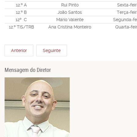
12.º A
Rui Pinto
Sexta-feir
12.º B
João Santos
Terça-fei
12º C
Mário Valente
Segunda-fe
12.º TIS/TRB
Ana Cristina Monteiro
Quarta-fei
Anterior
Seguinte
Mensagem do Diretor