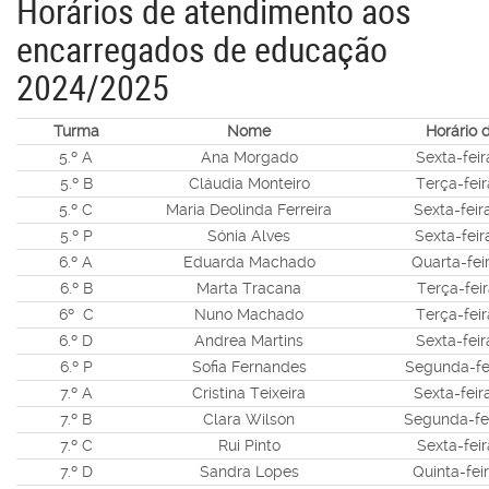
Horários de atendimento aos
encarregados de educação
2024/2025
Turma
Nome
Horário 
5.º A
Ana Morgado
Sexta-feir
5.º B
Cláudia Monteiro
Terça-feir
5.º C
Maria Deolinda Ferreira
Sexta-feir
5.º P
Sónia Alves
Sexta-feir
6.º A
Eduarda Machado
Quarta-feir
6.º B
Marta Tracana
Terça-feir
6º C
Nuno Machado
Terça-feir
6.º D
Andrea Martins
Sexta-feir
6.º P
Sofia Fernandes
Segunda-fei
7.º A
Cristina Teixeira
Sexta-feir
7.º B
Clara Wilson
Segunda-fei
7.º C
Rui Pinto
Sexta-feir
7.º D
Sandra Lopes
Quinta-feir