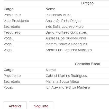
Direção
Cargo
Nome
Presidente
Rui Hortas Vilela
Vice-Presidente
Ana João Pinto Diegas
Secretário
Inês Sofia Loureiro Muro
Tesoureiro
David Monteiro Gonçalves
Vogal
André Filipe Guedes Pires
Vogal
Martim Gouveia Rodrigues
Vogal
André Luís Fontinha Marques
Conselho Fisca
l
Cargo
Nome
Presidente
Gabriel Martins Rodrigues
Secretário
Mariana Sousa Vilela
Vogal
Iúri Alexandre Silva Madeira
Anterior
Seguinte