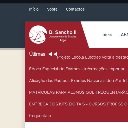
Início
Sobre
Contactos
Início
AE
Últimas
Projeto Escola Electrão volta a desta
Época Especial de Exames - Informações Importan
:
Afixação das Pautas - Exames Nacionais do 11º e
: I
MATRÍCULAS PARA ALUNOS QUE FREQUENTARÃO 
ENTREGA DOS KITS DIGITAIS - CURSOS PROFISSIO
frequentara