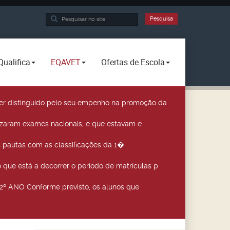
Pesquisa...
Pesquisa
Qualifica
EQAVET
Ofertas de Escola
a ser distinguido pelo seu empenho na promoção da
izaram exames nacionais, e que estavam e
 pautas com as classificações da 1�
que está a decorrer o período de matrículas p
º ANO Conforme previsto, os alunos que