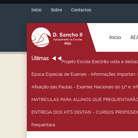
Início
Sobre
Contactos
Início
AE
Últimas
Projeto Escola Electrão volta a desta
Época Especial de Exames - Informações Importan
:
Afixação das Pautas - Exames Nacionais do 11º e
: I
MATRÍCULAS PARA ALUNOS QUE FREQUENTARÃO 
ENTREGA DOS KITS DIGITAIS - CURSOS PROFISSIO
frequentara