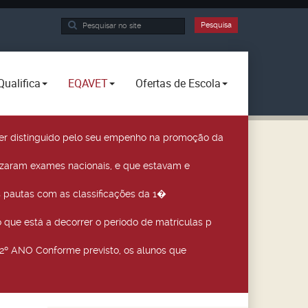
Pesquisa...
Pesquisa
Qualifica
EQAVET
Ofertas de Escola
a ser distinguido pelo seu empenho na promoção da
izaram exames nacionais, e que estavam e
 pautas com as classificações da 1�
que está a decorrer o período de matrículas p
º ANO Conforme previsto, os alunos que