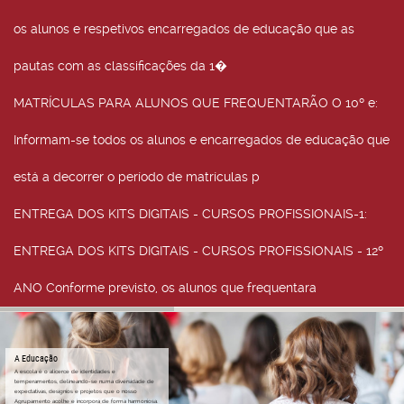
os alunos e respetivos encarregados de educação que as
pautas com as classificações da 1�
MATRÍCULAS PARA ALUNOS QUE FREQUENTARÃO O 10º e
:
Informam-se todos os alunos e encarregados de educação que
está a decorrer o período de matrículas p
ENTREGA DOS KITS DIGITAIS - CURSOS PROFISSIONAIS-1
:
ENTREGA DOS KITS DIGITAIS - CURSOS PROFISSIONAIS - 12º
ANO Conforme previsto, os alunos que frequentara
A Educação
A escola é o alicerce de identidades e
temperamentos, delineando-se numa diversidade de
expectativas, desígnios e projetos que o nosso
Agrupamento acolhe e incorpora de forma harmoniosa.