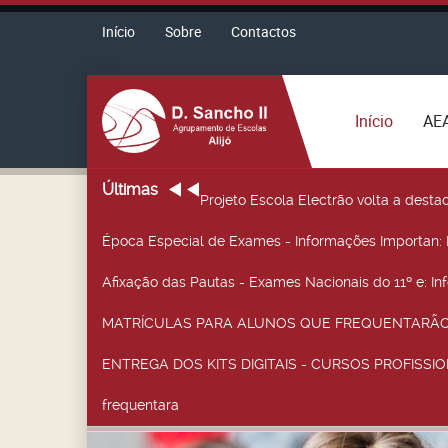
Início
Sobre
Contactos
Início
AE
Últimas
Projeto Escola Electrão volta a desta
Época Especial de Exames - Informações Importan
:
Afixação das Pautas - Exames Nacionais do 11º e
: I
MATRÍCULAS PARA ALUNOS QUE FREQUENTARÃO 
ENTREGA DOS KITS DIGITAIS - CURSOS PROFISSIO
frequentara