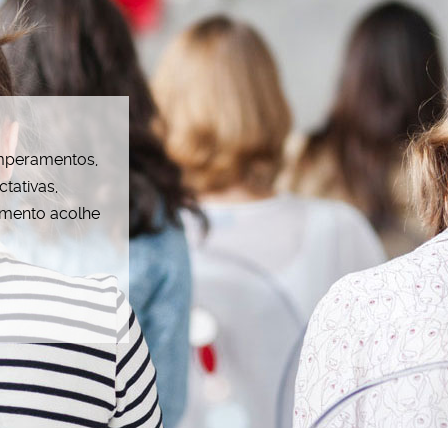
emperamentos,
tativas,
amento acolhe