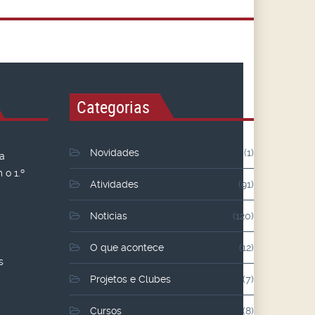
Categorias
Novidades
(1)
 a
o 1.º
Atividades
(91)
Noticias
(120)
O que acontece
(12)
s
Projetos e Clubes
(7)
Cursos
(8)