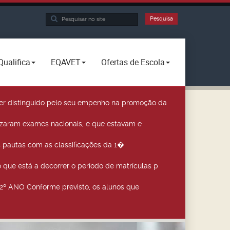
Pesquisa...
Pesquisa
Qualifica
EQAVET
Ofertas de Escola
a ser distinguido pelo seu empenho na promoção da
izaram exames nacionais, e que estavam e
 pautas com as classificações da 1�
que está a decorrer o período de matrículas p
º ANO Conforme previsto, os alunos que