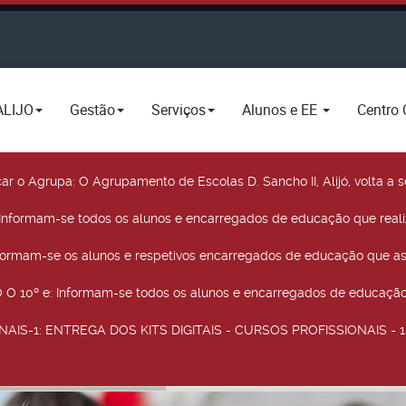
ALIJO
Gestão
Serviços
Alunos e EE
Centro 
car o Agrupa
: O Agrupamento de Escolas D. Sancho II, Alijó, volta 
 Informam-se todos os alunos e encarregados de educação que real
nformam-se os alunos e respetivos encarregados de educação que as
O 10º e
: Informam-se todos os alunos e encarregados de educação 
NAIS-1
: ENTREGA DOS KITS DIGITAIS - CURSOS PROFISSIONAIS - 12