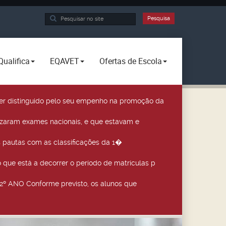
Pesquisa...
Pesquisa
Qualifica
EQAVET
Ofertas de Escola
a ser distinguido pelo seu empenho na promoção da
izaram exames nacionais, e que estavam e
 pautas com as classificações da 1�
que está a decorrer o período de matrículas p
º ANO Conforme previsto, os alunos que