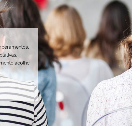
emperamentos,
tativas,
amento acolhe