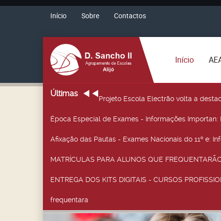
Início
Sobre
Contactos
Início
AE
Últimas
Projeto Escola Electrão volta a desta
Época Especial de Exames - Informações Importan
:
Afixação das Pautas - Exames Nacionais do 11º e
: I
MATRÍCULAS PARA ALUNOS QUE FREQUENTARÃO 
ENTREGA DOS KITS DIGITAIS - CURSOS PROFISSIO
frequentara