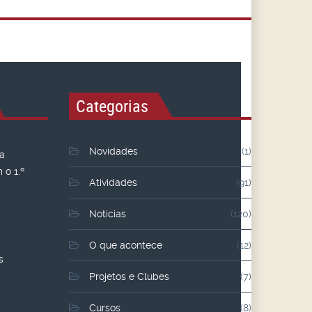
Categorias
Novidades
(1)
 a
o 1.º
Atividades
(91)
Noticias
(120)
O que acontece
(12)
s
Projetos e Clubes
(7)
Cursos
(8)