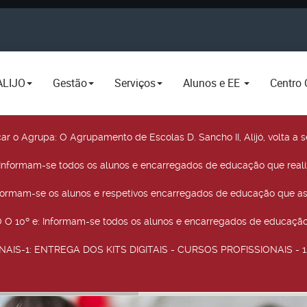
ALIJO
Gestão
Serviços
Alunos e EE
Centro 
car o Agrupa
: O Agrupamento de Escolas D. Sancho II, Alijó, volta 
 Informam-se todos os alunos e encarregados de educação que real
nformam-se os alunos e respetivos encarregados de educação que as
O 10º e
: Informam-se todos os alunos e encarregados de educação 
NAIS-1
: ENTREGA DOS KITS DIGITAIS - CURSOS PROFISSIONAIS - 12