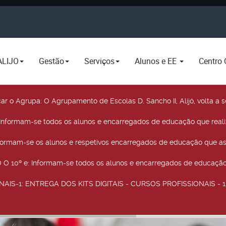
ALIJO
Gestão
Serviços
Alunos e EE
Centro 
car o Agrupa
: O Agrupamento de Escolas D. Sancho II, Alijó, volta 
 Informam-se todos os alunos e encarregados de educação que real
nformam-se os alunos e respetivos encarregados de educação que as
O 10º e
: Informam-se todos os alunos e encarregados de educação 
NAIS-1
: ENTREGA DOS KITS DIGITAIS - CURSOS PROFISSIONAIS - 12