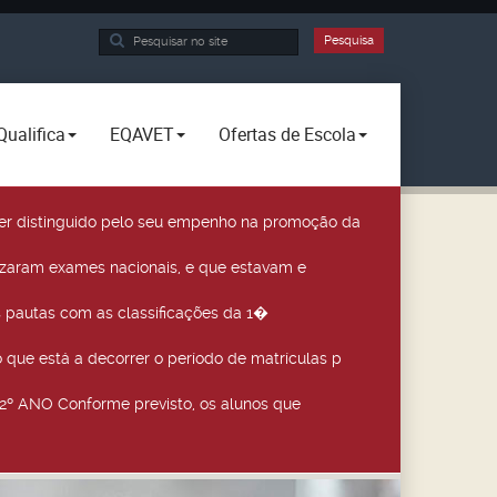
Pesquisa...
Pesquisa
Qualifica
EQAVET
Ofertas de Escola
a ser distinguido pelo seu empenho na promoção da
izaram exames nacionais, e que estavam e
 pautas com as classificações da 1�
que está a decorrer o período de matrículas p
º ANO Conforme previsto, os alunos que