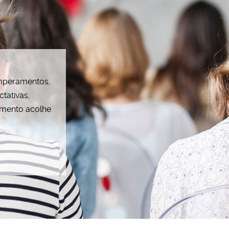
emperamentos,
tativas,
amento acolhe