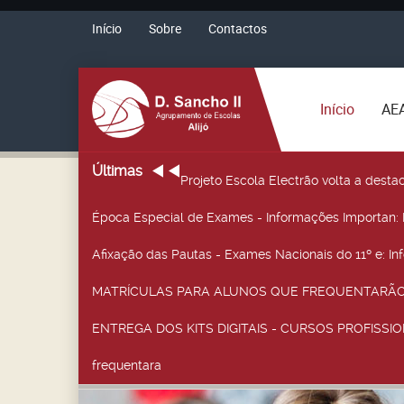
Início
Sobre
Contactos
Início
AE
Últimas
Projeto Escola Electrão volta a desta
Época Especial de Exames - Informações Importan
:
Afixação das Pautas - Exames Nacionais do 11º e
: I
MATRÍCULAS PARA ALUNOS QUE FREQUENTARÃO 
ENTREGA DOS KITS DIGITAIS - CURSOS PROFISSIO
frequentara