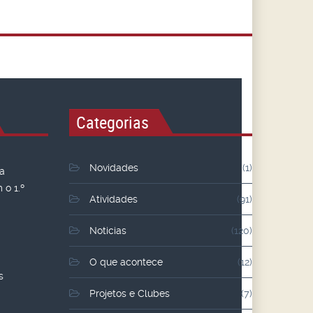
Categorias
Novidades
(1)
 a
o 1.º
Atividades
(91)
Noticias
(120)
O que acontece
(12)
s
Projetos e Clubes
(7)